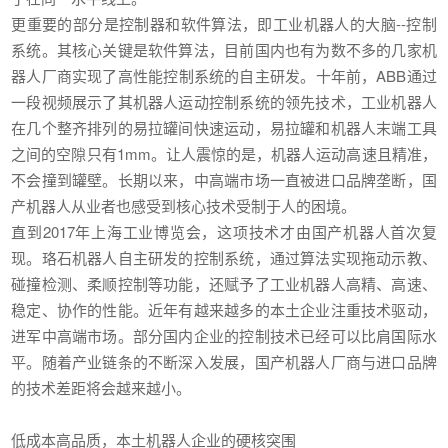
更重要的部分是控制器和软件算法，即工业机器人的大脑--控制
系统。其核心关键是软件算法，目前国内也有为数不多的几家机
器人厂商实现了高性能控制系统的自主研发。十年前，ABB通过
一段视频展示了其机器人运动控制系统的领先技术，工业机器人
在几个整齐排列的易拉罐间快速运动，易拉罐和机器人末端工具
之间的空隙只有1mm。让人震惊的是，机器人运动高速且精准，
不会撞到罐壁。长期以来，中高端市场一直被进口品牌垄断，国
产机器人从业者也感受到核心技术受制于人的困境。
直到2017年上海工业博览会，这项技术才由国产机器人首次复
现。珞石机器人自主研发的控制系统，通过算法实现拖动示教、
碰撞检测、柔顺控制等功能，还赋予了工业机器人高精、高速、
稳定、协作的性能。近年有越来越多的本土企业注重技术驱动，
进军中高端市场。部分国内企业的控制技术已经可以比肩国际水
平。随着产业链条的不断深入发展，国产机器人厂商与进口品牌
的技术差距将会越来越小。
低成本高品质，本土机器人企业的硬核突围