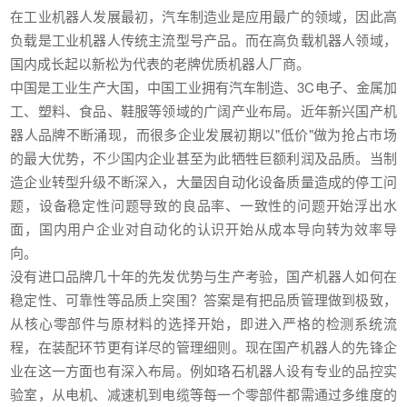
在工业机器人发展最初，汽车制造业是应用最广的领域，因此高
负载是工业机器人传统主流型号产品。而在高负载机器人领域，
国内成长起以新松为代表的老牌优质机器人厂商。
中国是工业生产大国，中国工业拥有汽车制造、3C电子、金属加
工、塑料、食品、鞋服等领域的广阔产业布局。近年新兴国产机
器人品牌不断涌现，而很多企业发展初期以"低价"做为抢占市场
的最大优势，不少国内企业甚至为此牺牲巨额利润及品质。当制
造企业转型升级不断深入，大量因自动化设备质量造成的停工问
题，设备稳定性问题导致的良品率、一致性的问题开始浮出水
面，国内用户企业对自动化的认识开始从成本导向转为效率导
向。
没有进口品牌几十年的先发优势与生产考验，国产机器人如何在
稳定性、可靠性等品质上突围？答案是有把品质管理做到极致，
从核心零部件与原材料的选择开始，即进入严格的检测系统流
程，在装配环节更有详尽的管理细则。现在国产机器人的先锋企
业在这一方面也有深入布局。例如珞石机器人设有专业的品控实
验室，从电机、减速机到电缆等每一个零部件都需通过多维度的