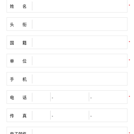
姓 名
*
头 衔
国 籍
*
单 位
*
手 机
电 话
*
传 真
电子邮件
*