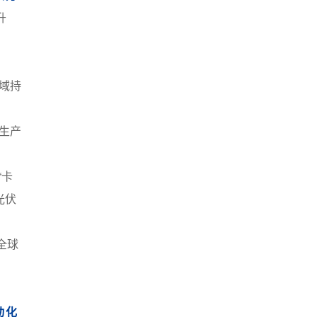
升
域持
生产
“卡
光伏
全球
动化