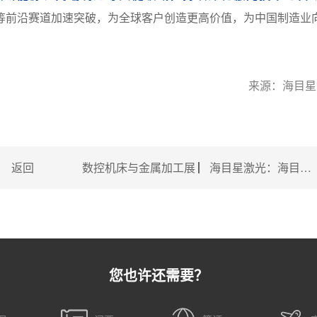
等前沿赛道加速突破，为全球客户创造更高价值，为中国制造业
来源：海目星
返回
数控机床与金属加工展 ▏海目星激光：海目星突破大容量动力电池智造技术，斩获广东省科技进步奖！
您也许还需要？