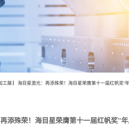
加工展 ▏海目星激光：再添殊荣！海目星荣膺第十一届红帆奖“年
：再添殊荣！海目星荣膺第十一届红帆奖“年