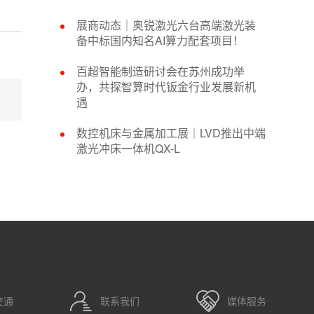
展商动态｜奥锐激光六台高端激光装
备中标国内知名AI算力配套项目！
百超智能制造研讨会在苏州成功举
办，共探智算时代钣金行业发展新机
遇
数控机床与金属加工展｜LVD推出中端
激光冲床一体机QX-L
交通
联系我们
媒体服务