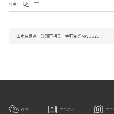
分享：
山水有相逢，江湖再相见！金强激光MWCS2024圆满收官！
微信
展会动态
展位