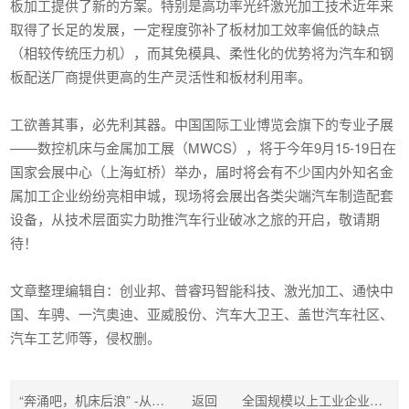
板加工提供了新的方案。特别是高功率光纤激光加工技术近年来
取得了长足的发展，一定程度弥补了板材加工效率偏低的缺点
（相较传统压力机），而其免模具、柔性化的优势将为汽车和钢
板配送厂商提供更高的生产灵活性和板材利用率。
工欲善其事，必先利其器。中国国际工业博览会旗下的专业子展
——数控机床与金属加工展（MWCS），将于今年9月15-19日在
国家会展中心（上海虹桥）举办，届时将会有不少国内外知名金
属加工企业纷纷亮相申城，现场将会展出各类尖端汽车制造配套
设备，从技术层面实力助推汽车行业破冰之旅的开启，敬请期
待！
文章整理编辑自：创业邦、普睿玛智能科技、激光加工、通快中
国、车骋、一汽奥迪、亚威股份、汽车大卫王、盖世汽车社区、
汽车工艺师等，侵权删。
“奔涌吧，机床后浪” -从全球机床产业数据品读钣金新势力
返回
全国规模以上工业企业平均开工率已达99%，人员复岗率达到94%！