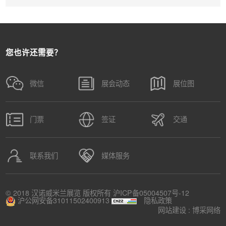
您也许还需要？
微信
展会动态
展位图
门票
签证
交通
联系我们
媒体服务
© 2018 汉诺威米兰展览 版权所有
沪ICP备05004507号-12
沪公网安备31011502400913
隐私政策
网站建设 :
博采网络