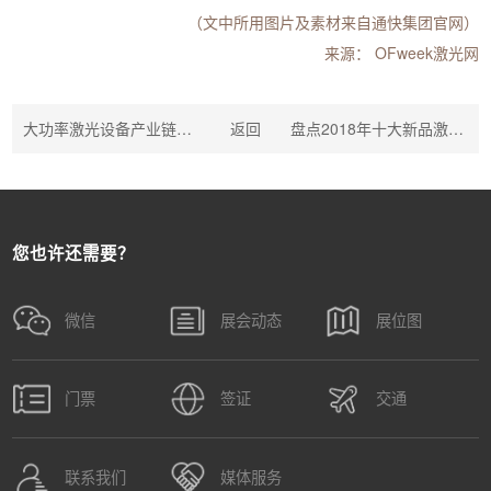
（文中所用图片及素材来自通快集团官网）
来源： OFweek激光网
大功率激光设备产业链开启进口替代
返回
盘点2018年十大新品激光切割机 各大企业突破何在？
您也许还需要？
微信
展会动态
展位图
门票
签证
交通
联系我们
媒体服务