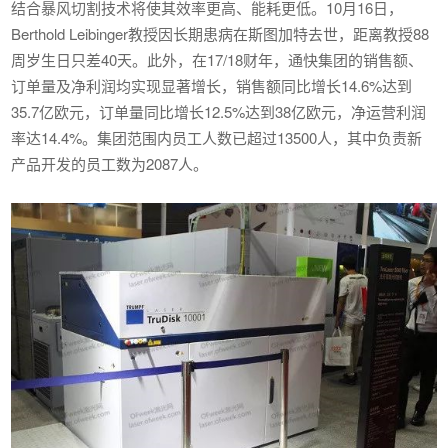
结合暴风切割技术将使其效率更高、能耗更低。10月16日，
Berthold Leibinger教授因长期患病在斯图加特去世，距离教授88
周岁生日只差40天。此外，在17/18财年，通快集团的销售额、
订单量及净利润均实现显著增长，销售额同比增长14.6%达到
35.7亿欧元，订单量同比增长12.5%达到38亿欧元，净运营利润
率达14.4%。集团范围内员工人数已超过13500人，其中负责新
产品开发的员工数为2087人。