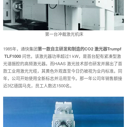
第一台冲裁激光机床
1985年，通快集团
第一款自主研发和制造的CO2 激光器Trumpf
TLF1000
问世。该激光器功率超过1 kW，是首台配有紧凑型激
光谐振腔的高频激光器。而HAAS 激光技术部也研发并展出了首
款工业用激光光缆，其黄色外观直至今日仍被视为业内标准。同
年，公司开始使用全新标志并沿用至今。那一年公司年销售额接
近3亿德国马克，员工人数达1500名。