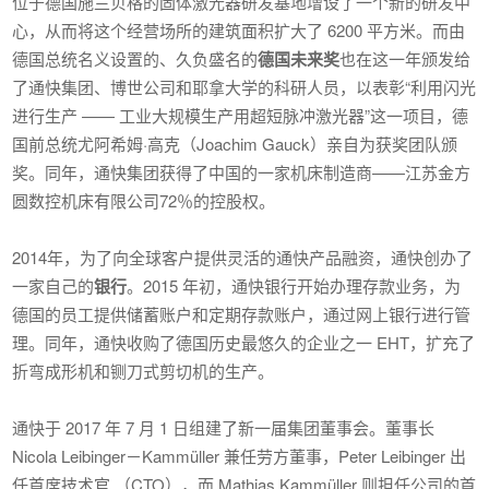
位于德国施兰贝格的固体激光器研发基地增设了一个新的研发中
心，从而将这个经营场所的建筑面积扩大了 6200 平方米。而由
德国总统名义设置的、久负盛名的
德国未来奖
也在这一年颁发给
了通快集团、博世公司和耶拿大学的科研人员，以表彰“利用闪光
进行生产 —— 工业大规模生产用超短脉冲激光器”这一项目，德
国前总统尤阿希姆·高克（Joachim Gauck）亲自为获奖团队颁
奖。同年，通快集团获得了中国的一家机床制造商——江苏金方
圆数控机床有限公司72％的控股权。
2014年，为了向全球客户提供灵活的通快产品融资，通快创办了
一家自己的
银行
。2015 年初，通快银行开始办理存款业务，为
德国的员工提供储蓄账户和定期存款账户，通过网上银行进行管
理。同年，通快收购了德国历史最悠久的企业之一 EHT，扩充了
折弯成形机和铡刀式剪切机的生产。
通快于 2017 年 7 月 1 日组建了新一届集团董事会。董事长
Nicola Leibinger－Kammüller 兼任劳方董事，Peter Leibinger 出
任首席技术官 （CTO），而 Mathias Kammüller 则担任公司的首