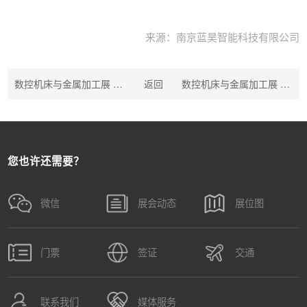
来源：南京蓝昊智能科技有限公司
数控机床与金属加工展 ▏营收143.55亿！华工科技业绩再创新高
返回
数控机床与金属加工展 ▏海目星激光：再添殊荣！海目星荣膺第十一届红帆奖“年度制造百强企业”
您也许还需要？
微信
展会动态
展位图
门票
签证
交通
联系我们
媒体服务