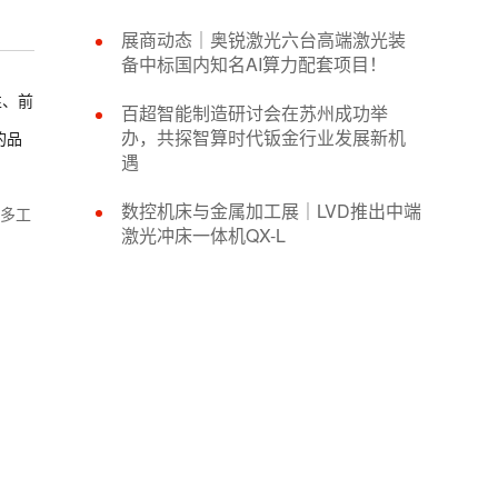
展商动态｜奥锐激光六台高端激光装
备中标国内知名AI算力配套项目！
性、前
百超智能制造研讨会在苏州成功举
办，共探智算时代钣金行业发展新机
的品
遇
数控机床与金属加工展｜LVD推出中端
多工
激光冲床一体机QX-L