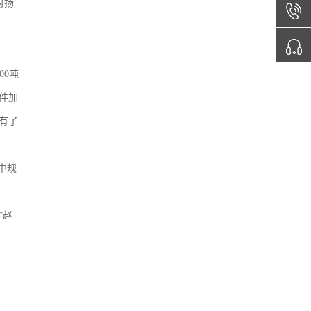
对扬
00吨
件加
有了
中规
”赵