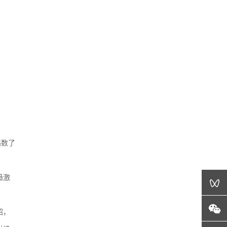
略数了
趋激
绍，