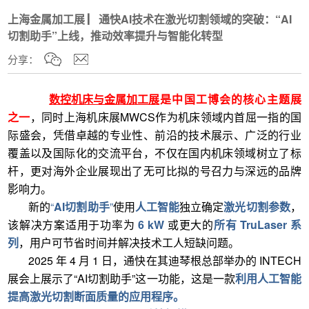
上海金属加工展 ▏通快AI技术在激光切割领域的突破：“AI
切割助手”上线，推动效率提升与智能化转型
分享：
数控机床与金属加工展
是中国工博会的核心主题展
之一
，同时上海机床展MWCS作为机床领域内首屈一指的国
际盛会，凭借卓越的专业性、前沿的技术展示、广泛的行业
覆盖以及国际化的交流平台，不仅在国内机床领域树立了标
杆，更对海外企业展现出了无可比拟的号召力与深远的品牌
影响力。
新的
“
AI切割助手
”
使用
人工智能
独立确定
激光切割参数
，
该解决方案适用于功率为
6 kW
或更大的
所有 TruLaser 系
列
，用户可节省时间并解决技术工人短缺问题。
2025 年 4 月 1 日，通快在其迪琴根总部举办的 INTECH
展会上展示了“AI切割助手”这一功能，这是一款
利用人工智能
提高激光切割断面质量的应用程序。