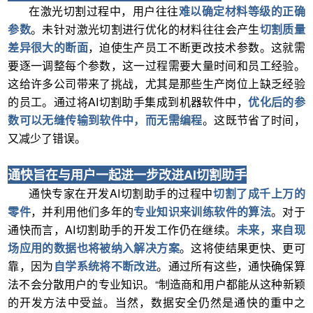
在激光切割过程中，用户往往
难以确定材料等级的正确
参数
。未针对激光切割进行优化的材料往往会产生
切割质量
差异很大的断面
，迫使生产员工不断更改技术参数。这就需
要逐一调整每个参数，这一过程需要大量时间和员工经验。
这给许多公司带来了挑战，尤其是那些生产岗位上缺乏经验
的员工。通过将AI切割助手集成到机器软件中，
优化后的参
数可以无缝传输到软件中，而无需编程
。这既节省了时间，
又减少了错误。
通快旨在与用户一起进一步改进AI切割助手
通快专家在开发AI切割助手的过程中
切割了成千上万的
零件
，并利用他们多年的
专业知识来训练软件的算法
。对于
通快而言，AI切割助手的开发工作仍在继续。
未来，来自现
场应用的数据也将被纳入解决方案
。这将使结果更快、更可
靠，因为
自学系统将不断改进
。通过所有这些，通快确保算
法不会分散用户的专业知识。“制造商和用户都能从这种新颖
的开发方法中受益。当然，数据安全仍然是通快的重中之