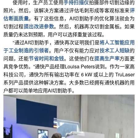
使用时，生产员工使用
手持扫描仪
拍摄部件切割边缘的
照片。然后，该解决方案通过评估毛刺形成等客观标准来
评
估断面质量
。有了这些信息，AI切割助手的优化算法就会为
切割过程
提出改进参数
。然后，机器再次切割金属板。如果
质量仍未达到预期，用户可以选择重复该过程。
“通过AI切割助手，通快再次证明我们是
将人工智能应用
于工业制造的引领者
。用户不仅有能力应对
技术工人短缺
的
问题，还能
节省时间和金钱
。这使他们在
提高生产率
方面更
具竞争优势。”通快产品经理Louisa Peters说到。作为一家高
科技公司，通快为所有输出功率在 6 kW 或以上的 TruLaser
系列产品提供这种解决方案。大多数已经拥有通快机器的用
户都可以简单地应用AI切割助手。