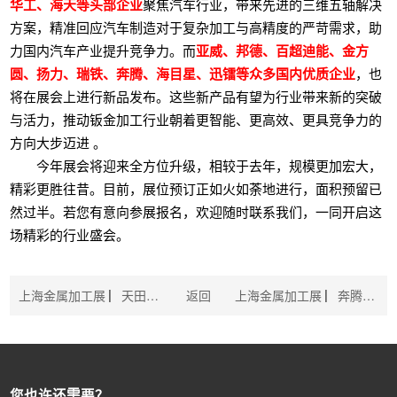
华工、海天等头部企业
聚焦汽车行业，带来先进的三维五轴解决
方案，精准回应汽车制造对于复杂加工与高精度的严苛需求，助
力国内汽车产业提升竞争力。而
亚威、邦德、百超迪能、金方
圆、扬力、瑞铁、奔腾、海目星、迅镭等众多国内优质企业
，也
将在展会上进行新品发布。这些新产品有望为行业带来新的突破
与活力，推动钣金加工行业朝着更智能、更高效、更具竞争力的
方向大步迈进 。
今年展会将迎来全方位升级，相较于去年，规模更加宏大，
精彩更胜往昔。目前，展位预订正如火如荼地进行，面积预留已
然过半。若您有意向参展报名，欢迎随时联系我们，一同开启这
场精彩的行业盛会。
上海金属加工展 ▏天田收购基板钻孔加工机领域的领军企业
返回
上海金属加工展 ▏奔腾激光日本新产品发布会成功举行！
您也许还需要？