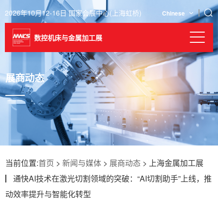
2026年10月12-16日 国家会展中心(上海虹桥)
Chinese
数控机床与金属加工展
展商动态
当前位置:
首页
>
新闻与媒体
>
展商动态
> 上海金属加工展
▏通快AI技术在激光切割领域的突破：“AI切割助手”上线，推
动效率提升与智能化转型