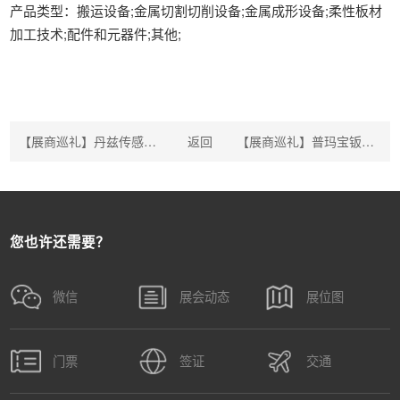
产品类型：搬运设备;金属切割切削设备;金属成形设备;柔性板材
加工技术;配件和元器件;其他;
【展商巡礼】丹兹传感科技（上海）有限公司
返回
【展商巡礼】普玛宝钣金设备（苏州）有限公司
您也许还需要？
微信
展会动态
展位图
门票
签证
交通