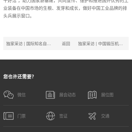
干好活”，助力国家新基建，共同宣传、维护和推进国外优秀的工
业装备在中国市场的生根、发芽和成长，做好中国工业品牌的排
头兵展示窗口。
独家采访 | 国际知名自动化激光切割与焊接成套设备制造商——大族激光
返回
独家采访 | 中国锻压机床行业首家上市公司——亚威股份
您也许还需要？
微信
展会动态
展位图
门票
签证
交通