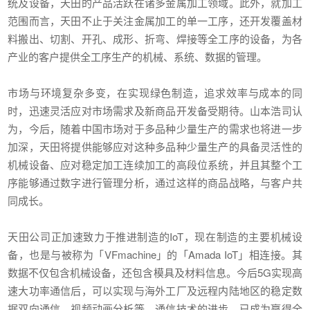
统及设备，天田的产品活跃在诸多金属加工领域。此外，就加工
范围而言，天田不止于关注金属加工的单一工序，还开发覆盖材
料搬出、切割、开孔、成形、折弯、焊接等全工序的设备，为各
产业的客户提供全工序生产的机械、系统、数据的管理。
市场与环境复杂多变，在实现绿色制造，追求效率与成本的同
时，迅速灵活应对市场需求及新商品开发备受期待。山本浩司认
为，今后，随着中国市场对于多品种少量生产的需求也将进一步
加深，天田将提供能够应对这种多品种少量生产的具备灵活性的
机械设备、应对稳定加工连续加工的高段位系统，并且其整个工
序能够通过数字进行管理分析，通过这样的商品战略，与客户共
同成长。
天田公司正加速致力于推进制造的IoT，现在制造的主要机械设
备，也是与被称为「VFmachine」的「Amada IoT」相连接。其
数据不仅包含机械设备，还包含模具及材料信息。今后5G实现高
速大功率通信后，可以实现与海外工厂及远程内陆地区的稳定数
据双向通信、视频动画分析等。通信技术的进步，已成为赢得全