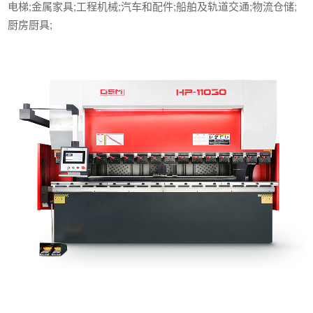
电梯;金属家具;工程机械;汽车和配件;船舶及轨道交通;物流仓储;
厨房厨具;